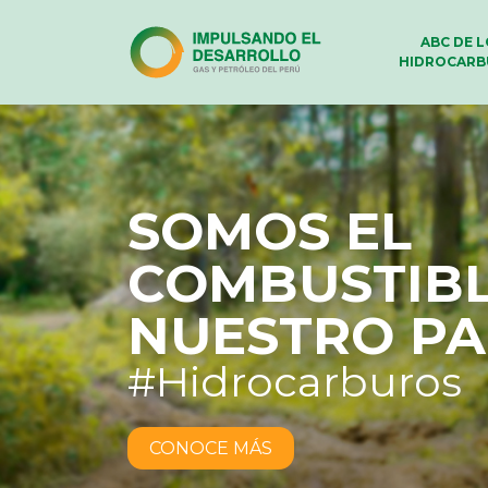
ABC DE 
HIDROCARB
HISTORIAS 
MOTIVAN
Peruanas y peru
imparables
CONOCE MÁS