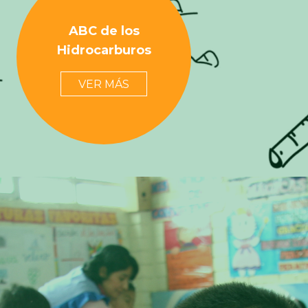
ABC de los
Hidrocarburos
VER MÁS