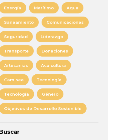
Energía
Marítimo
Agua
Saneamiento
Comunicaciones
Seguridad
Liderazgo
Transporte
Donaciones
Artesanías
Acuicultura
Camisea
Tecnología
Tecnología
Género
Objetivos de Desarrollo Sostenible
Buscar