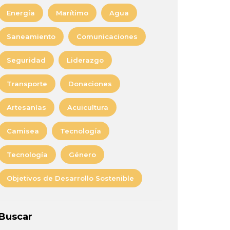
Energía
Marítimo
Agua
Saneamiento
Comunicaciones
Seguridad
Liderazgo
Transporte
Donaciones
Artesanías
Acuicultura
Camisea
Tecnología
Tecnología
Género
Objetivos de Desarrollo Sostenible
Buscar