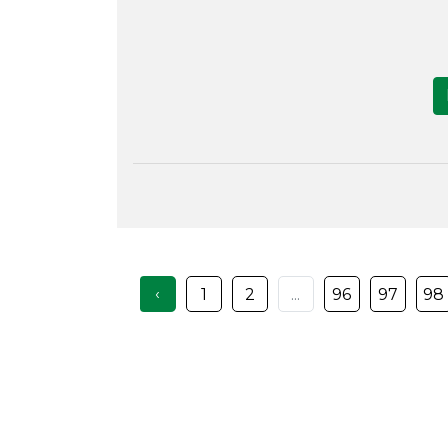
‹
1
2
...
96
97
98