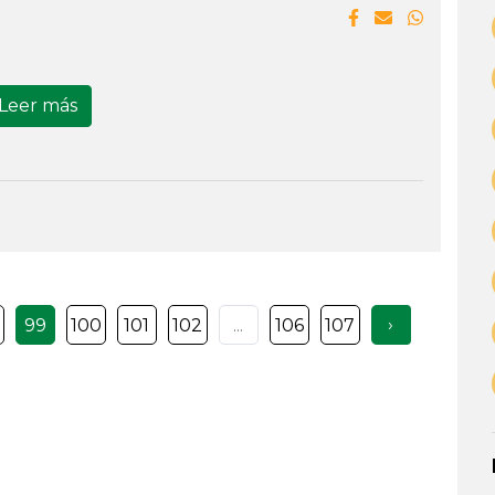
Leer más
›
99
100
101
102
...
106
107