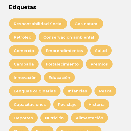
Etiquetas
Responsabilidad Social
Gas natural
Petróleo
Conservación ambiental
Comercio
Emprendimientos
Salud
Campaña
Fortalecimiento
Premios
Innovación
Educación
Lenguas originarias
Infancias
Pesca
Capacitaciones
Reciclaje
Historia
Deportes
Nutrición
Alimentación