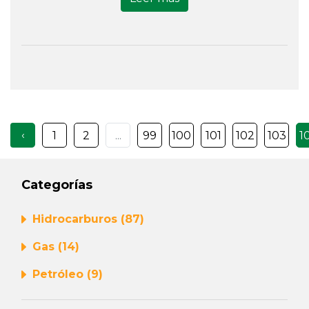
‹
1
2
...
99
100
101
102
103
1
Categorías
Hidrocarburos (87)
Gas (14)
Petróleo (9)