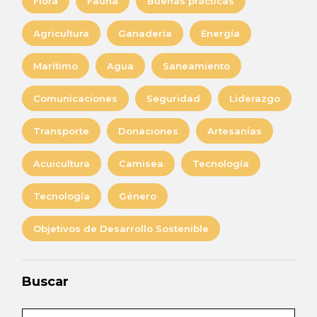
Flora
Fauna
Buenas prácticas
Agricultura
Ganadería
Energía
Marítimo
Agua
Saneamiento
Comunicaciones
Seguridad
Liderazgo
Transporte
Donaciones
Artesanías
Acuicultura
Camisea
Tecnología
Tecnología
Género
Objetivos de Desarrollo Sostenible
Buscar