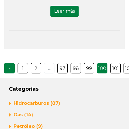
Leer más
‹
1
2
...
97
98
99
100
101
1
Categorías
Hidrocarburos (87)
Gas (14)
Petróleo (9)