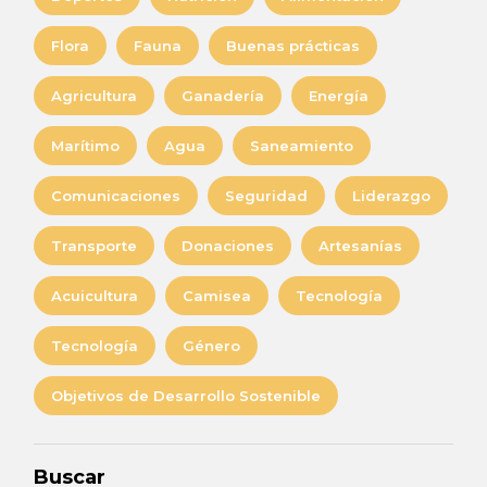
Flora
Fauna
Buenas prácticas
Agricultura
Ganadería
Energía
Marítimo
Agua
Saneamiento
Comunicaciones
Seguridad
Liderazgo
Transporte
Donaciones
Artesanías
Acuicultura
Camisea
Tecnología
Tecnología
Género
Objetivos de Desarrollo Sostenible
Buscar