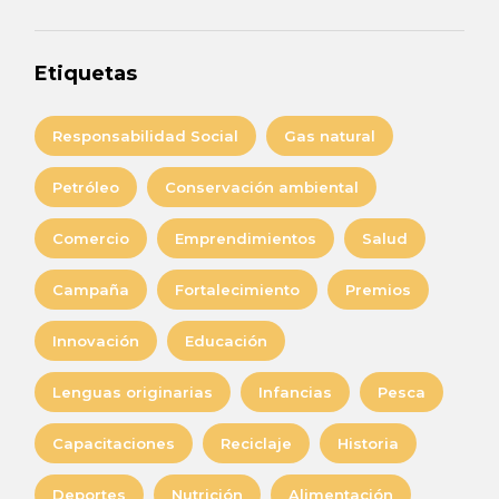
Etiquetas
Responsabilidad Social
Gas natural
Petróleo
Conservación ambiental
Comercio
Emprendimientos
Salud
Campaña
Fortalecimiento
Premios
Innovación
Educación
Lenguas originarias
Infancias
Pesca
Capacitaciones
Reciclaje
Historia
Deportes
Nutrición
Alimentación